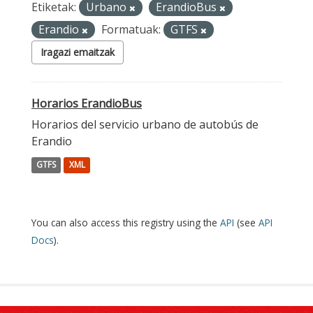
Etiketak:
Urbano
ErandioBus
Erandio
Formatuak:
GTFS
Iragazi emaitzak
Horarios ErandioBus
Horarios del servicio urbano de autobús de
Erandio
GTFS
XML
You can also access this registry using the
API
(see
API
Docs
).