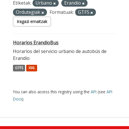
Etiketak:
Urbano
Erandio
Ordutegiak
Formatuak:
GTFS
Iragazi emaitzak
Horarios ErandioBus
Horarios del servicio urbano de autobús de
Erandio
GTFS
XML
You can also access this registry using the
API
(see
API
Docs
).