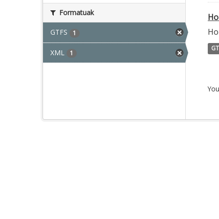
Formatuak
Ho
Ho
GTFS
1
GT
XML
1
You