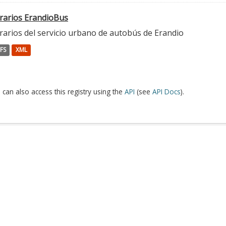
rarios ErandioBus
rarios del servicio urbano de autobús de Erandio
FS
XML
 can also access this registry using the
API
(see
API Docs
).