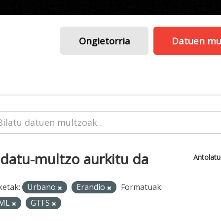
Ongietorria
Datuen mu
 datu-multzo aurkitu da
Antolat
ketak:
Urbano
Erandio
Formatuak:
ML
GTFS