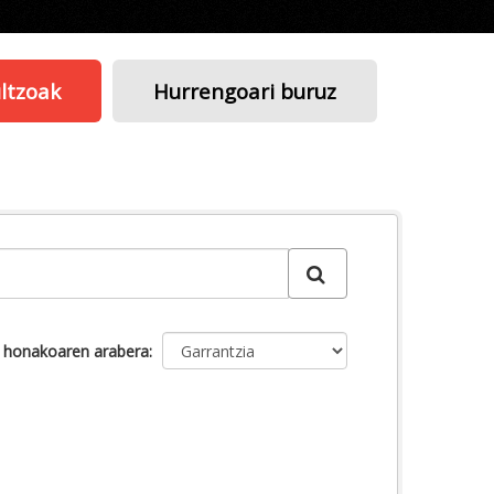
ltzoak
Hurrengoari buruz
u honakoaren arabera