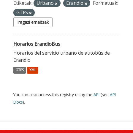
Etiketak:
Urbano
Erandio
Formatuak:
GTFS
Iragazi emaitzak
Horarios ErandioBus
Horarios del servicio urbano de autobús de
Erandio
GTFS
XML
You can also access this registry using the
API
(see
API
Docs
).