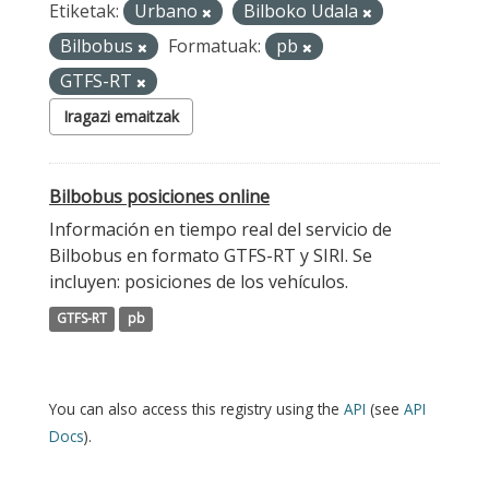
Etiketak:
Urbano
Bilboko Udala
Bilbobus
Formatuak:
pb
GTFS-RT
Iragazi emaitzak
Bilbobus posiciones online
Información en tiempo real del servicio de
Bilbobus en formato GTFS-RT y SIRI. Se
incluyen: posiciones de los vehículos.
GTFS-RT
pb
You can also access this registry using the
API
(see
API
Docs
).