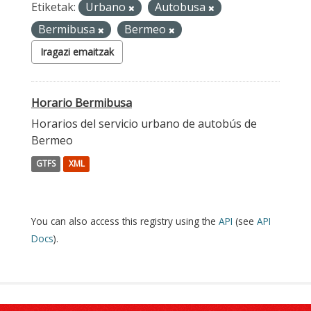
Etiketak:
Urbano
Autobusa
Bermibusa
Bermeo
Iragazi emaitzak
Horario Bermibusa
Horarios del servicio urbano de autobús de
Bermeo
GTFS
XML
You can also access this registry using the
API
(see
API
Docs
).