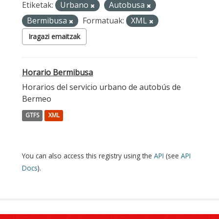
Etiketak:
Urbano
Autobusa
Bermibusa
Formatuak:
XML
Iragazi emaitzak
Horario Bermibusa
Horarios del servicio urbano de autobús de
Bermeo
GTFS
XML
You can also access this registry using the
API
(see
API
Docs
).