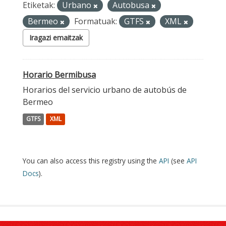
Etiketak:
Urbano
Autobusa
Bermeo
Formatuak:
GTFS
XML
Iragazi emaitzak
Horario Bermibusa
Horarios del servicio urbano de autobús de
Bermeo
GTFS
XML
You can also access this registry using the
API
(see
API
Docs
).