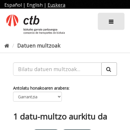
Joan
Español
|
English
|
Euskera
edukira
Datuen multzoak
Antolatu honakoaren arabera
1 datu-multzo aurkitu da