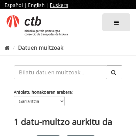
Joan
Español
|
English
|
Euskera
edukira
Datuen multzoak
Antolatu honakoaren arabera
1 datu-multzo aurkitu da