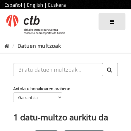
Joan
Español
|
English
|
Euskera
edukira
Datuen multzoak
Antolatu honakoaren arabera
1 datu-multzo aurkitu da