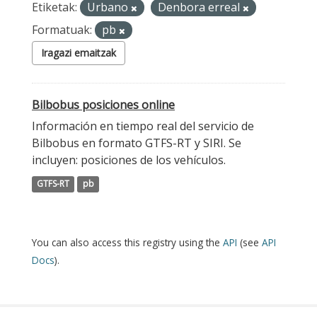
Etiketak:
Urbano
Denbora erreal
Formatuak:
pb
Iragazi emaitzak
Bilbobus posiciones online
Información en tiempo real del servicio de
Bilbobus en formato GTFS-RT y SIRI. Se
incluyen: posiciones de los vehículos.
GTFS-RT
pb
You can also access this registry using the
API
(see
API
Docs
).