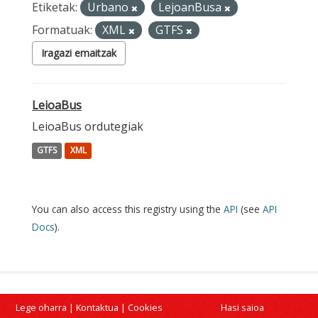
Etiketak:
Urbano
LejoanBusa
Formatuak:
XML
GTFS
Iragazi emaitzak
LeioaBus
LeioaBus ordutegiak
GTFS
XML
You can also access this registry using the
API
(see
API
Docs
).
Lege oharra
|
Kontaktua
|
Cookies
Hasi saioa