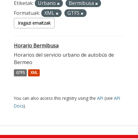
Etiketak:
Urbano
Bermibusa
Formatuak:
XML
GTFS
Iragazi emaitzak
Horario Bermibusa
Horarios del servicio urbano de autobús de
Bermeo
GTFS
XML
You can also access this registry using the
API
(see
API
Docs
).