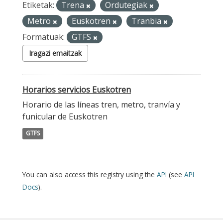
Etiketak:
Trena
Ordutegiak
Metro
Euskotren
Tranbia
Formatuak:
GTFS
Iragazi emaitzak
Horarios servicios Euskotren
Horario de las líneas tren, metro, tranvía y
funicular de Euskotren
GTFS
You can also access this registry using the
API
(see
API
Docs
).