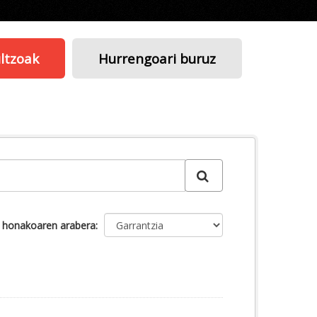
ltzoak
Hurrengoari buruz
u honakoaren arabera