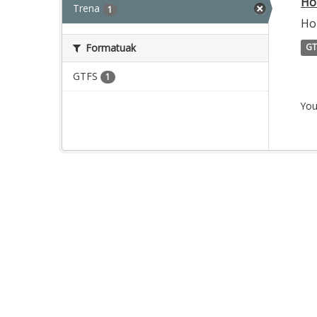
Ho
Trena
1
Hor
Formatuak
GT
GTFS
1
You