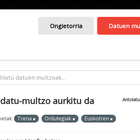
Ongietorria
Datuen mu
 datu-multzo aurkitu da
Antolat
ketak:
Trena
Ordutegiak
Euskotren