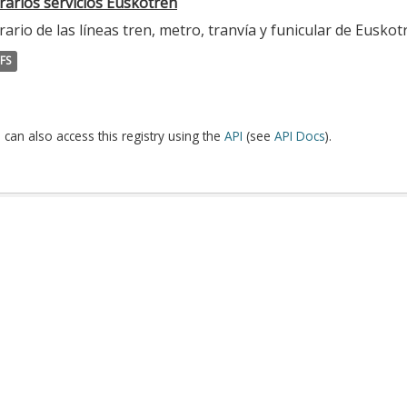
rarios servicios Euskotren
ario de las líneas tren, metro, tranvía y funicular de Euskot
FS
 can also access this registry using the
API
(see
API Docs
).