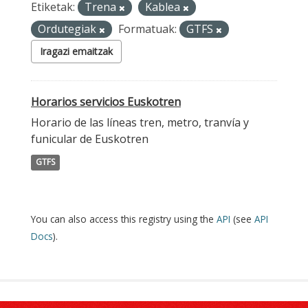
Etiketak:
Trena
Kablea
Ordutegiak
Formatuak:
GTFS
Iragazi emaitzak
Horarios servicios Euskotren
Horario de las líneas tren, metro, tranvía y
funicular de Euskotren
GTFS
You can also access this registry using the
API
(see
API
Docs
).