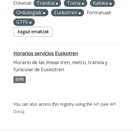
Etiketak:
Tranbia
Trena
Kablea
Ordutegiak
Euskotren
Formatuak:
GTFS
Iragazi emaitzak
Horarios servicios Euskotren
Horario de las líneas tren, metro, tranvía y
funicular de Euskotren
GTFS
You can also access this registry using the
API
(see
API
Docs
).