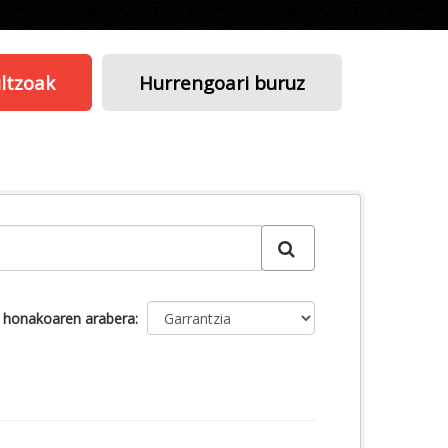
ltzoak
Hurrengoari buruz
u honakoaren arabera