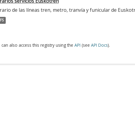
rarios servicios Euskotren
ario de las líneas tren, metro, tranvía y funicular de Euskot
FS
 can also access this registry using the
API
(see
API Docs
).