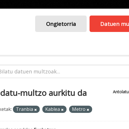
Ongietorria
Datuen mu
 datu-multzo aurkitu da
Antolat
ketak:
Tranbia
Kablea
Metro