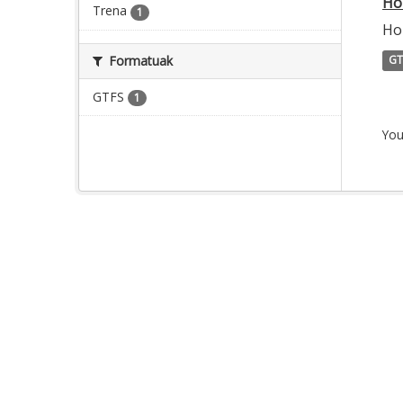
Ho
Trena
1
Hor
Formatuak
GT
GTFS
1
You