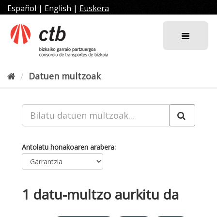
Joan
Español
|
English
|
Euskera
edukira
Datuen multzoak
Antolatu honakoaren arabera
1 datu-multzo aurkitu da