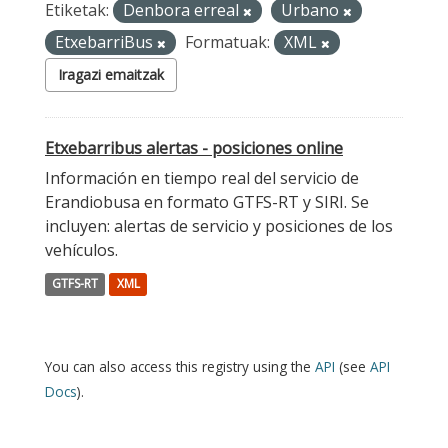
Etiketak:
Denbora erreal
Urbano
EtxebarriBus
Formatuak:
XML
Iragazi emaitzak
Etxebarribus alertas - posiciones online
Información en tiempo real del servicio de
Erandiobusa en formato GTFS-RT y SIRI. Se
incluyen: alertas de servicio y posiciones de los
vehículos.
GTFS-RT
XML
You can also access this registry using the
API
(see
API
Docs
).