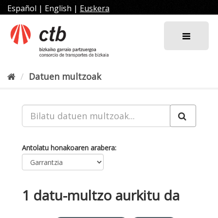
Joan
Español
|
English
|
Euskera
edukira
Datuen multzoak
Antolatu honakoaren arabera
1 datu-multzo aurkitu da