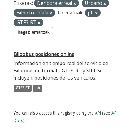
Etiketak:
Denbora erreal
Urbano
Bilboko Udala
Formatuak:
pb
GTFS-RT
Iragazi emaitzak
Bilbobus posiciones online
Información en tiempo real del servicio de
Bilbobus en formato GTFS-RT y SIRI. Se
incluyen: posiciones de los vehículos.
GTFS-RT
pb
You can also access this registry using the
API
(see
API
Docs
).