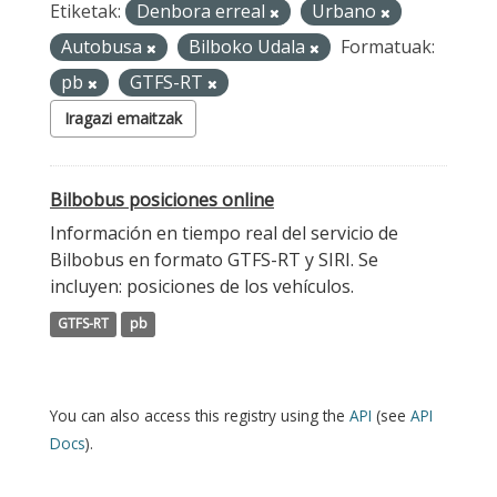
Etiketak:
Denbora erreal
Urbano
Autobusa
Bilboko Udala
Formatuak:
pb
GTFS-RT
Iragazi emaitzak
Bilbobus posiciones online
Información en tiempo real del servicio de
Bilbobus en formato GTFS-RT y SIRI. Se
incluyen: posiciones de los vehículos.
GTFS-RT
pb
You can also access this registry using the
API
(see
API
Docs
).