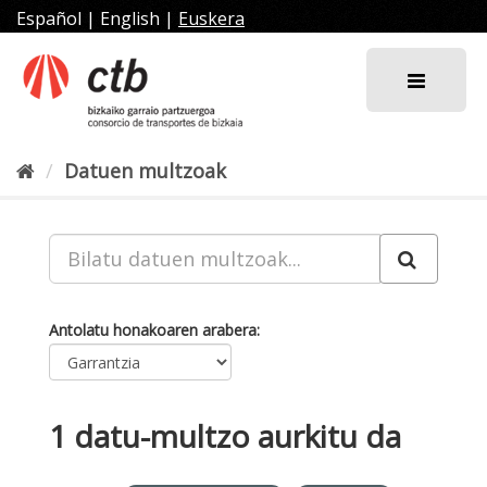
Joan
Español
|
English
|
Euskera
edukira
Datuen multzoak
Antolatu honakoaren arabera
1 datu-multzo aurkitu da