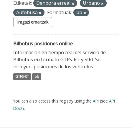
Etiketak:
Denbora erreal
Urbano
Autobusa
Formatuak:
pb
Iragazi emaitzak
Bilbobus posiciones online
Información en tiempo real del servicio de
Bilbobus en formato GTFS-RT y SIRI. Se
incluyen: posiciones de los vehículos.
GTFS-RT
pb
You can also access this registry using the
API
(see
API
Docs
).