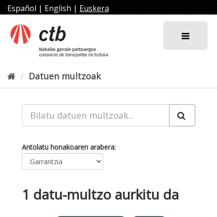
Joan
Español
|
English
|
Euskera
edukira
Datuen multzoak
Antolatu honakoaren arabera
1 datu-multzo aurkitu da