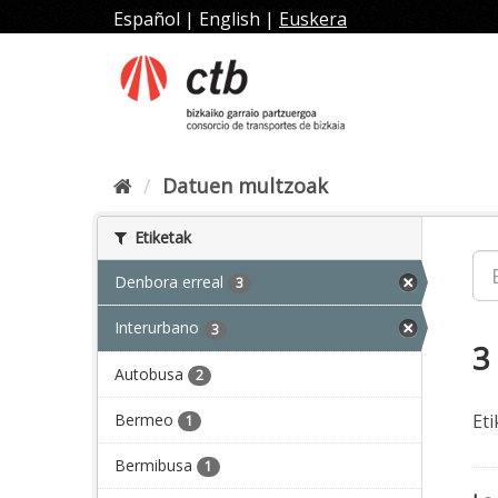
Joan
Español
|
English
|
Euskera
edukira
Datuen multzoak
Etiketak
Denbora erreal
3
Interurbano
3
3
Autobusa
2
Bermeo
Eti
1
Bermibusa
1