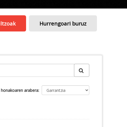
ltzoak
Hurrengoari buruz
u honakoaren arabera