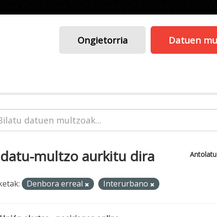
Ongietorria
Datuen mu
 datu-multzo aurkitu dira
Antolat
ketak:
Denbora erreal
Interurbano