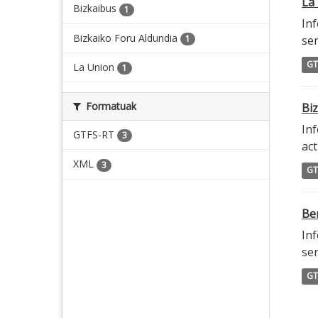
La 
Bizkaibus
1
Inf
Bizkaiko Foru Aldundia
1
ser
GT
La Union
1
Formatuak
Biz
Inf
GTFS-RT
3
act
XML
3
GT
Ber
Inf
ser
GT