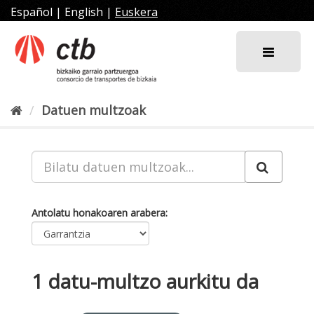
Joan
Español
|
English
|
Euskera
edukira
Datuen multzoak
Antolatu honakoaren arabera
1 datu-multzo aurkitu da