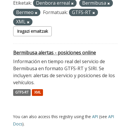
Etiketak:
Denbora erreal
Bermibusa
Bermeo
Formatuak:
GTFS-RT
XML
Iragazi emaitzak
Bermibusa alertas - posiciones online
Información en tiempo real del servicio de
Bermibusa en formato GTFS-RT y SIRI. Se
incluyen: alertas de servicio y posiciones de los
vehículos.
GTFS-RT
XML
You can also access this registry using the
API
(see
API
Docs
).