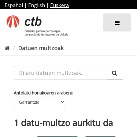
Joan
Español
|
English
|
Euskera
edukira
Datuen multzoak
Antolatu honakoaren arabera
1 datu-multzo aurkitu da