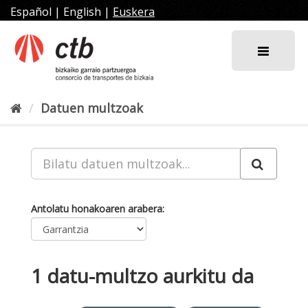
Joan
Español
|
English
|
Euskera
edukira
Datuen multzoak
Antolatu honakoaren arabera
1 datu-multzo aurkitu da