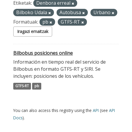
Etiketak:
Denbora erreal
Bilboko Udala
Autobusa
Urbano
Formatuak:
pb
GTFS-RT
Iragazi emaitzak
Bilbobus posiciones online
Información en tiempo real del servicio de
Bilbobus en formato GTFS-RT y SIRI. Se
incluyen: posiciones de los vehículos.
GTFS-RT
pb
You can also access this registry using the
API
(see
API
Docs
).