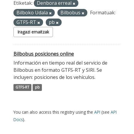
Etiketak:
Denbora erreal
Bilboko Udala
Bilbobus
Formatuak:
GTFS-RT
pb
Iragazi emaitzak
Bilbobus posiciones online
Información en tiempo real del servicio de
Bilbobus en formato GTFS-RT y SIRI. Se
incluyen: posiciones de los vehículos.
GTFS-RT
pb
You can also access this registry using the
API
(see
API
Docs
).