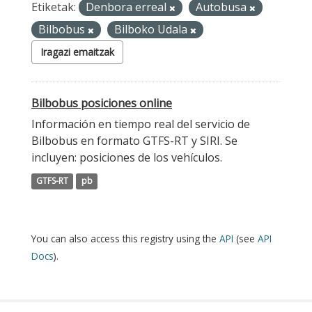
Etiketak:
Denbora erreal
Autobusa
Bilbobus
Bilboko Udala
Iragazi emaitzak
Bilbobus posiciones online
Información en tiempo real del servicio de
Bilbobus en formato GTFS-RT y SIRI. Se
incluyen: posiciones de los vehículos.
GTFS-RT
pb
You can also access this registry using the
API
(see
API
Docs
).