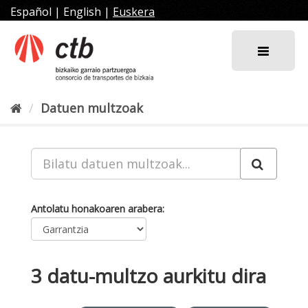
Joan
Español
|
English
|
Euskera
edukira
Datuen multzoak
Antolatu honakoaren arabera
3 datu-multzo aurkitu dira