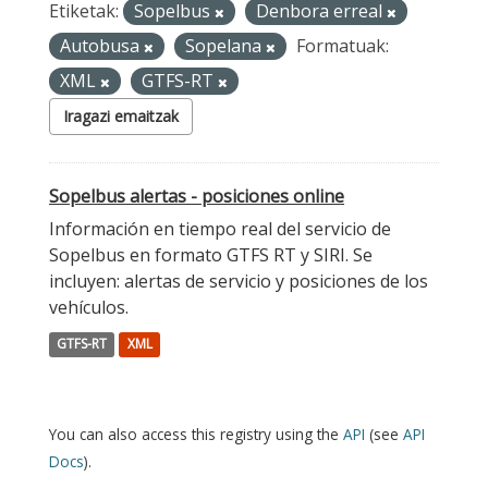
Etiketak:
Sopelbus
Denbora erreal
Autobusa
Sopelana
Formatuak:
XML
GTFS-RT
Iragazi emaitzak
Sopelbus alertas - posiciones online
Información en tiempo real del servicio de
Sopelbus en formato GTFS RT y SIRI. Se
incluyen: alertas de servicio y posiciones de los
vehículos.
GTFS-RT
XML
You can also access this registry using the
API
(see
API
Docs
).