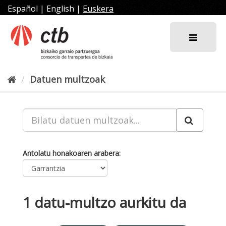
Joan
Español
|
English
|
Euskera
edukira
Datuen multzoak
Antolatu honakoaren arabera
1 datu-multzo aurkitu da