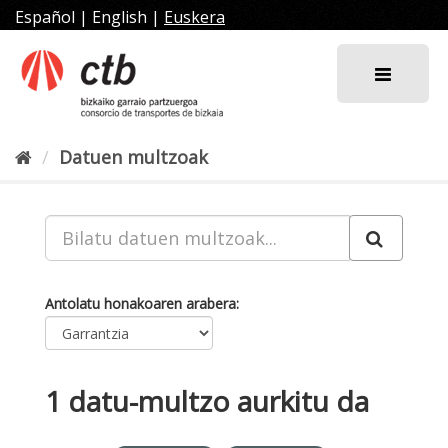
Joan
Español
|
English
|
Euskera
edukira
Datuen multzoak
Antolatu honakoaren arabera
1 datu-multzo aurkitu da