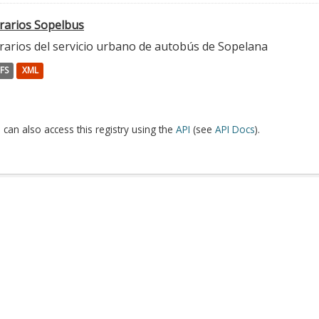
rarios Sopelbus
rarios del servicio urbano de autobús de Sopelana
FS
XML
 can also access this registry using the
API
(see
API Docs
).