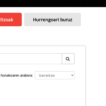
ltzoak
Hurrengoari buruz
u honakoaren arabera