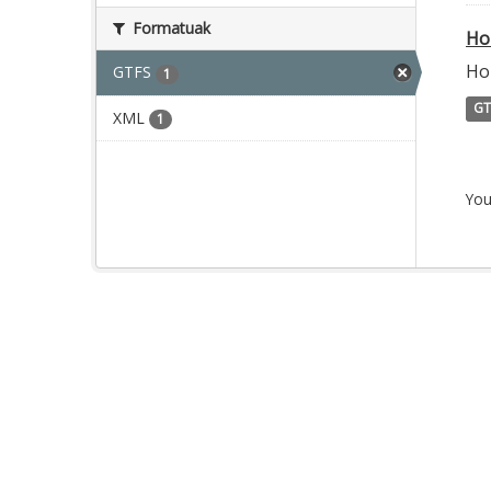
Formatuak
Ho
Ho
GTFS
1
GT
XML
1
You