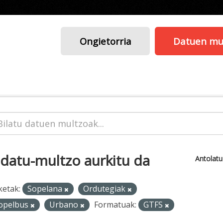
Ongietorria
Datuen mu
 datu-multzo aurkitu da
Antolat
ketak:
Sopelana
Ordutegiak
opelbus
Urbano
Formatuak:
GTFS