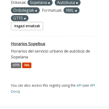
Etiketak:
Sopelana
Autobusa
Ordutegiak
Formatuak:
XML
GTFS
Iragazi emaitzak
Horarios Sopelbus
Horarios del servicio urbano de autobús de
Sopelana
GTFS
XML
You can also access this registry using the
API
(see
API
Docs
).