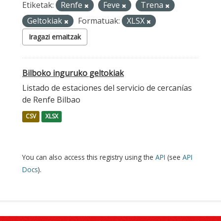
Etiketak:
Renfe
Feve
Trena
Geltokiak
Formatuak:
XLSX
Iragazi emaitzak
Bilboko inguruko geltokiak
Listado de estaciones del servicio de cercanías
de Renfe Bilbao
CSV
XLSX
You can also access this registry using the
API
(see
API
Docs
).