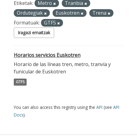
Etiketak:
Metro
Tranbia
Ordutegiak
Euskotren
Trena
Formatuak:
GTFS
Iragazi emaitzak
Horarios servicios Euskotren
Horario de las líneas tren, metro, tranvía y
funicular de Euskotren
GTFS
You can also access this registry using the
API
(see
API
Docs
).