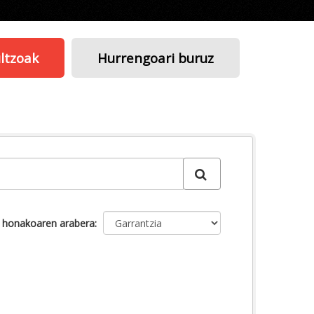
ltzoak
Hurrengoari buruz
u honakoaren arabera