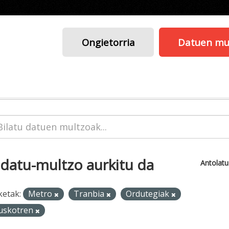
Ongietorria
Datuen mu
 datu-multzo aurkitu da
Antolat
ketak:
Metro
Tranbia
Ordutegiak
uskotren