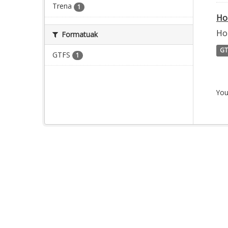
Trena
1
Ho
Hor
Formatuak
GT
GTFS
1
You