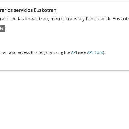
rarios servicios Euskotren
ario de las líneas tren, metro, tranvía y funicular de Euskot
FS
 can also access this registry using the
API
(see
API Docs
).