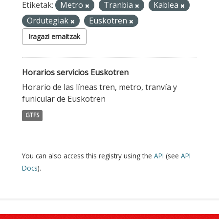
Etiketak:
Metro
Tranbia
Kablea
Ordutegiak
Euskotren
Iragazi emaitzak
Horarios servicios Euskotren
Horario de las líneas tren, metro, tranvía y
funicular de Euskotren
GTFS
You can also access this registry using the
API
(see
API
Docs
).