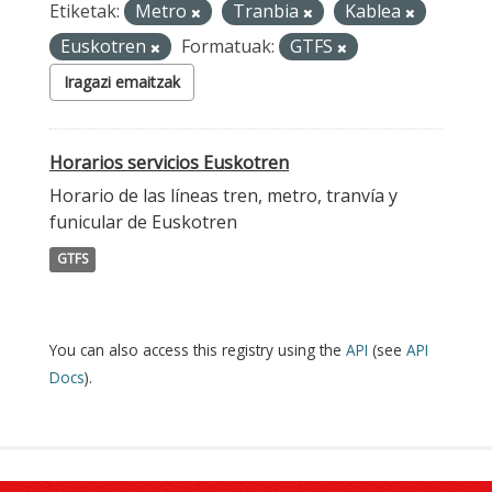
Etiketak:
Metro
Tranbia
Kablea
Euskotren
Formatuak:
GTFS
Iragazi emaitzak
Horarios servicios Euskotren
Horario de las líneas tren, metro, tranvía y
funicular de Euskotren
GTFS
You can also access this registry using the
API
(see
API
Docs
).