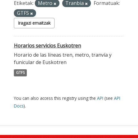
Etiketak:
Metro
Tranbia
Formatuak:
GTFS
Iragazi emaitzak
Horarios servicios Euskotren
Horario de las líneas tren, metro, tranvía y
funicular de Euskotren
GTFS
You can also access this registry using the
API
(see
API
Docs
).