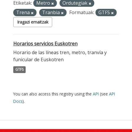
Etiketak:
Metro
Ordutegiak
Trena
Tranbia
Formatuak:
GTFS
Iragazi emaitzak
Horarios servicios Euskotren
Horario de las líneas tren, metro, tranvía y
funicular de Euskotren
GTFS
You can also access this registry using the
API
(see
API
Docs
).