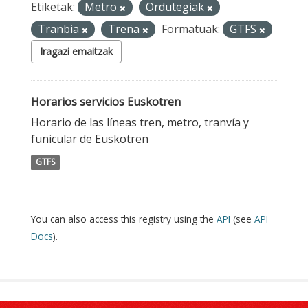
Etiketak:
Metro
Ordutegiak
Tranbia
Trena
Formatuak:
GTFS
Iragazi emaitzak
Horarios servicios Euskotren
Horario de las líneas tren, metro, tranvía y
funicular de Euskotren
GTFS
You can also access this registry using the
API
(see
API
Docs
).