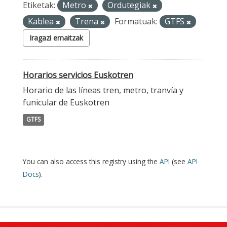
Etiketak:
Metro
Ordutegiak
Kablea
Trena
Formatuak:
GTFS
Iragazi emaitzak
Horarios servicios Euskotren
Horario de las líneas tren, metro, tranvía y
funicular de Euskotren
GTFS
You can also access this registry using the
API
(see
API
Docs
).