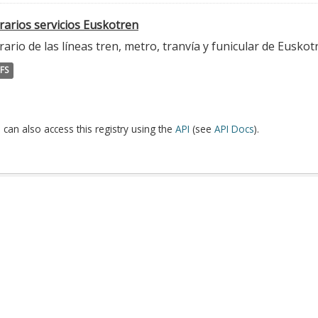
rarios servicios Euskotren
ario de las líneas tren, metro, tranvía y funicular de Euskot
FS
 can also access this registry using the
API
(see
API Docs
).