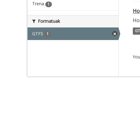
Trena
1
Ho
Hor
Formatuak
GT
GTFS
1
You