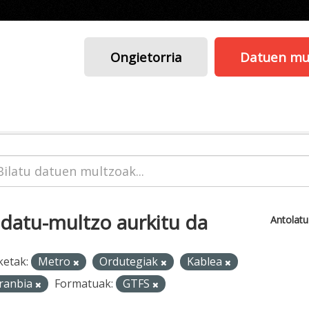
Ongietorria
Datuen mu
 datu-multzo aurkitu da
Antolat
ketak:
Metro
Ordutegiak
Kablea
ranbia
Formatuak:
GTFS