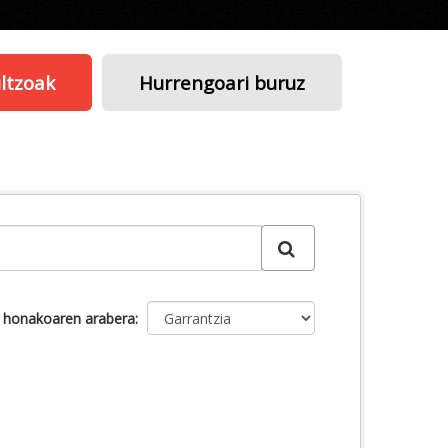
ltzoak
Hurrengoari buruz
u honakoaren arabera