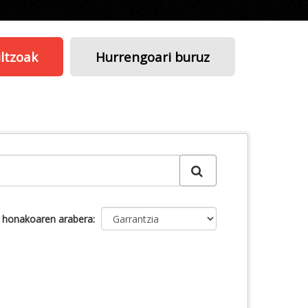
ltzoak
Hurrengoari buruz
u honakoaren arabera