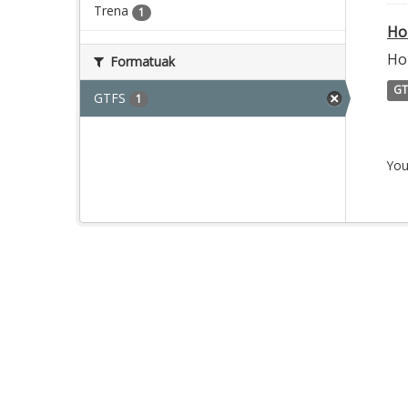
Trena
1
Ho
Hor
Formatuak
GT
GTFS
1
You