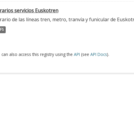
rarios servicios Euskotren
ario de las líneas tren, metro, tranvía y funicular de Euskot
FS
 can also access this registry using the
API
(see
API Docs
).