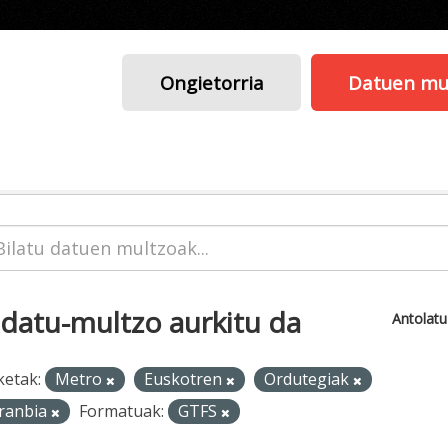
Ongietorria
Datuen mu
 datu-multzo aurkitu da
Antolat
ketak:
Metro
Euskotren
Ordutegiak
ranbia
Formatuak:
GTFS