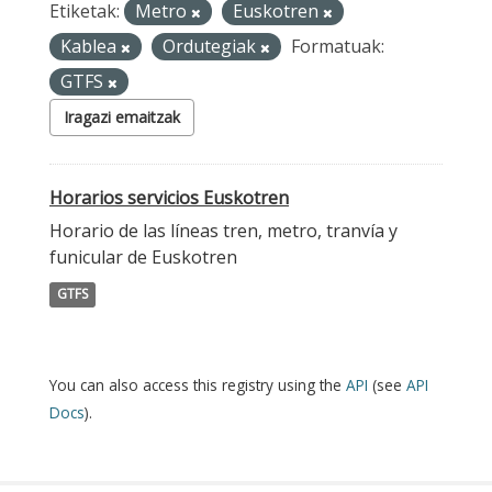
Etiketak:
Metro
Euskotren
Kablea
Ordutegiak
Formatuak:
GTFS
Iragazi emaitzak
Horarios servicios Euskotren
Horario de las líneas tren, metro, tranvía y
funicular de Euskotren
GTFS
You can also access this registry using the
API
(see
API
Docs
).