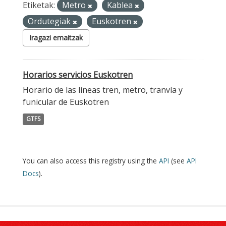
Etiketak:
Metro
Kablea
Ordutegiak
Euskotren
Iragazi emaitzak
Horarios servicios Euskotren
Horario de las líneas tren, metro, tranvía y
funicular de Euskotren
GTFS
You can also access this registry using the
API
(see
API
Docs
).