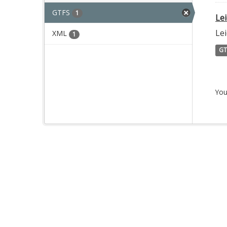
GTFS
1
Le
Le
XML
1
GT
You