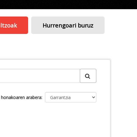
ltzoak
Hurrengoari buruz
u honakoaren arabera