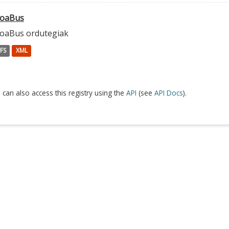
ioaBus
ioaBus ordutegiak
FS
XML
 can also access this registry using the
API
(see
API Docs
).