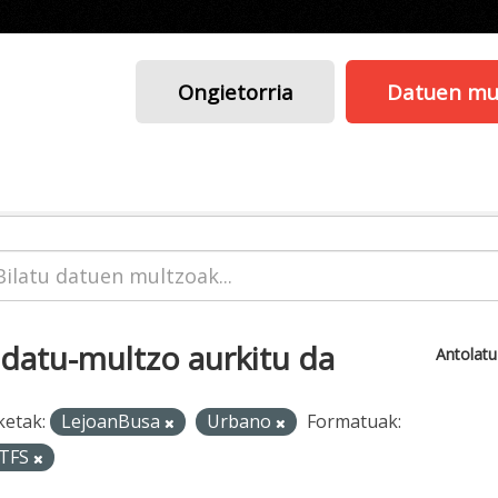
Ongietorria
Datuen mu
 datu-multzo aurkitu da
Antolat
ketak:
LejoanBusa
Urbano
Formatuak:
TFS